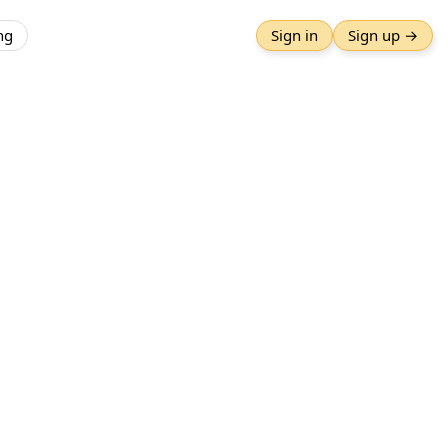
ng
Sign in
Sign up →