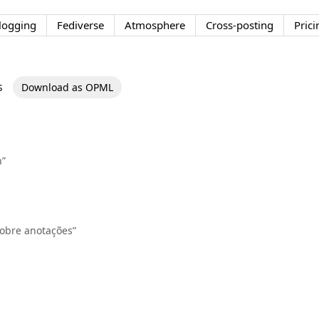
logging
Fediverse
Atmosphere
Cross-posting
Prici
s
Download as OPML
n”
sobre anotações”