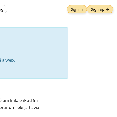
ng
Sign in
Sign up →
é a web.
um link: o iPod 5.5
rar um, ele já havia