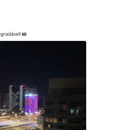
agradável! 📸