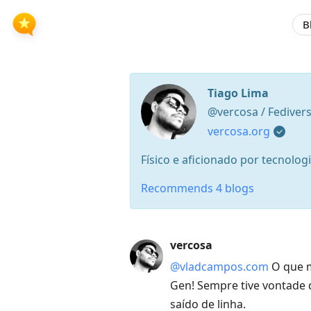
B
Tiago Lima
@vercosa / Fediver
vercosa.org
Físico e aficionado por tecnolog
Recommends 4 blogs
Press
vercosa
Arrow
@vladcampos.com
O que m
Down
Gen! Sempre tive vontade 
to
saído de linha.
move