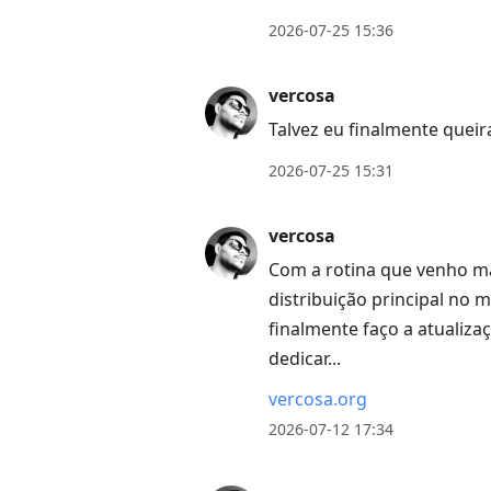
to
2026-07-25 15:36
next
post,
vercosa
Arrow
Talvez eu finalmente quei
Up
to
2026-07-25 15:31
move
to
vercosa
previous
Com a rotina que venho ma
post,
distribuição principal no
R
finalmente faço a atualiz
to
dedicar...
reply
vercosa.org
to
2026-07-12 17:34
current
post,