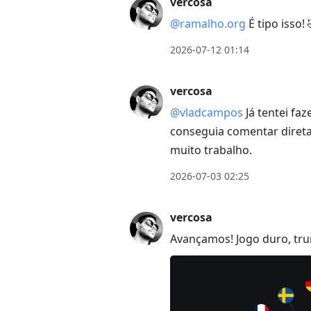
vercosa
Enter
to
@ramalho.org
É tipo isso! 
view
2026-07-12 01:14
conversation
vercosa
@vladcampos
Já tentei fa
conseguia comentar direta
muito trabalho.
2026-07-03 02:25
vercosa
Avançamos! Jogo duro, tru