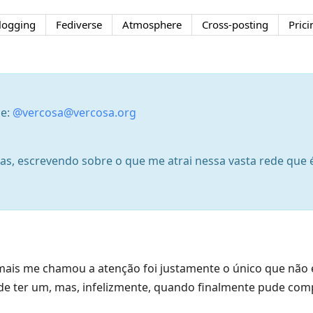
logging
Fediverse
Atmosphere
Cross-posting
Prici
se:
@vercosa@vercosa.org
ias, escrevendo sobre o que me atrai nessa vasta rede que 
ais me chamou a atenção foi justamente o único que não é 
de ter um, mas, infelizmente, quando finalmente pude comp