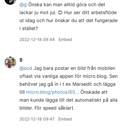
@g
Önska kan man alltid göra och det
lackar ju mot jul. 😊 Hur ser ditt arbetsflöde
ut idag och hur önskar du att det fungerade
i stället?
2022-12-18 09:44
Embed
g
@sod
Jag bara postar en bild från mobilen
oftast via vanliga appen för micro.blog. Sen
behöver jag gå in i t ex Marsedit och lägga
till
micro.blog/photos/60…
Önskade att
man kunde lägga till det automatiskt på alla
bilder. För speed såklart.
2022-12-18 09:47
Embed