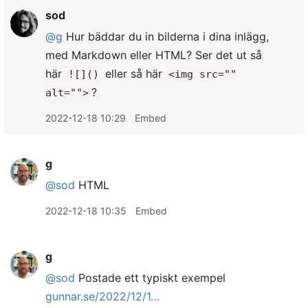
sod
@g
Hur bäddar du in bilderna i dina inlägg,
med Markdown eller HTML? Ser det ut så
här
eller så här
![]()
<img src=""
?
alt="">
2022-12-18 10:29
Embed
g
@sod
HTML
2022-12-18 10:35
Embed
g
@sod
Postade ett typiskt exempel
gunnar.se/2022/12/1…