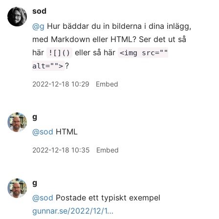
sod
@g
Hur bäddar du in bilderna i dina inlägg,
med Markdown eller HTML? Ser det ut så
här
eller så här
![]()
<img src=""
?
alt="">
2022-12-18 10:29
Embed
g
@sod
HTML
2022-12-18 10:35
Embed
g
@sod
Postade ett typiskt exempel
gunnar.se/2022/12/1…