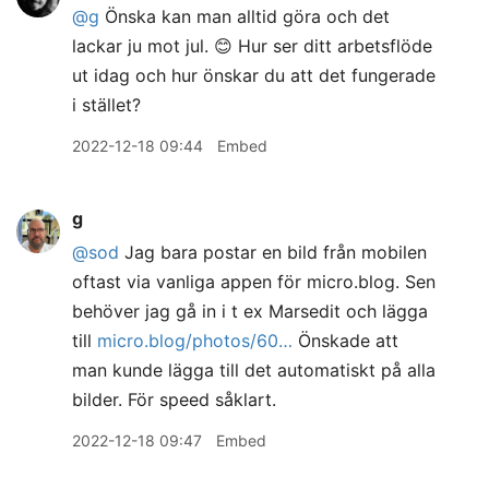
@g
Önska kan man alltid göra och det
lackar ju mot jul. 😊 Hur ser ditt arbetsflöde
ut idag och hur önskar du att det fungerade
i stället?
2022-12-18 09:44
Embed
g
@sod
Jag bara postar en bild från mobilen
oftast via vanliga appen för micro.blog. Sen
behöver jag gå in i t ex Marsedit och lägga
till
micro.blog/photos/60…
Önskade att
man kunde lägga till det automatiskt på alla
bilder. För speed såklart.
2022-12-18 09:47
Embed