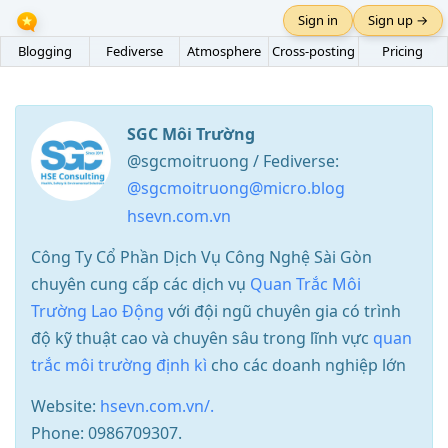
Sign in
Sign up →
Blogging
Fediverse
Atmosphere
Cross-posting
Pricing
SGC Môi Trường
@sgcmoitruong / Fediverse:
@sgcmoitruong@micro.blog
hsevn.com.vn
Công Ty Cổ Phần Dịch Vụ Công Nghệ Sài Gòn
chuyên cung cấp các dịch vụ
Quan Trắc Môi
Trường Lao Động
với đội ngũ chuyên gia có trình
độ kỹ thuật cao và chuyên sâu trong lĩnh vực
quan
trắc môi trường định kì
cho các doanh nghiệp lớn
Website:
hsevn.com.vn/.
Phone: 0986709307.