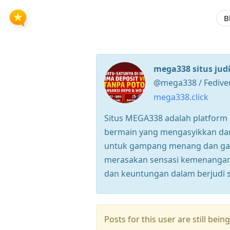
B
mega338 situs jud
@mega338 / Fedive
mega338.click
Situs MEGA338 adalah platform
bermain yang mengasyikkan dan
untuk gampang menang dan gamp
merasakan sensasi kemenangan 
dan keuntungan dalam berjudi s
Posts for this user are still be