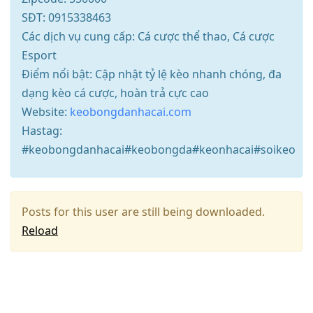
SĐT: 0915338463
Các dịch vụ cung cấp: Cá cược thể thao, Cá cược
Esport
Điểm nổi bật: Cập nhật tỷ lệ kèo nhanh chóng, đa
dạng kèo cá cược, hoàn trả cực cao
Website:
keobongdanhacai.com
Hastag:
#keobongdanhacai#keobongda#keonhacai#soikeo
Posts for this user are still being downloaded.
Reload
Press
Arrow
Down