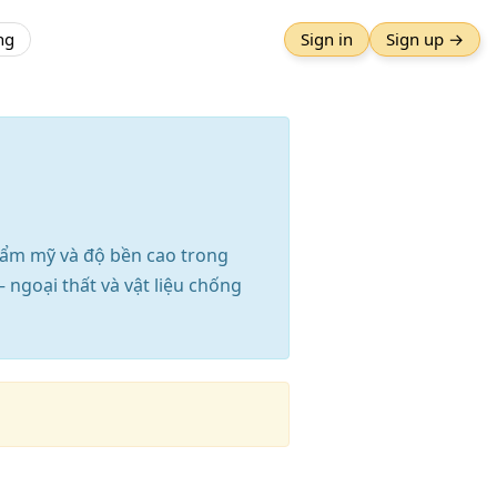
ng
Sign in
Sign up →
hẩm mỹ và độ bền cao trong
 ngoại thất và vật liệu chống