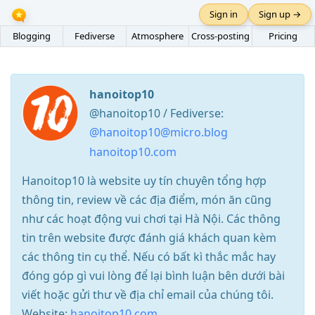
Sign in
Sign up →
Blogging
Fediverse
Atmosphere
Cross-posting
Pricing
hanoitop10
@hanoitop10 / Fediverse:
@hanoitop10@micro.blog
hanoitop10.com
Hanoitop10 là website uy tín chuyên tổng hợp
thông tin, review về các địa điểm, món ăn cũng
như các hoạt động vui chơi tại Hà Nội. Các thông
tin trên website được đánh giá khách quan kèm
các thông tin cụ thể. Nếu có bất kì thắc mắc hay
đóng góp gì vui lòng để lại bình luận bên dưới bài
viết hoặc gửi thư về địa chỉ email của chúng tôi.
Website:
hanoitop10.com