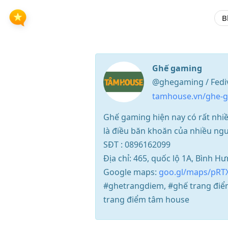
B
Ghế gaming
@ghegaming / Fedi
tamhouse.vn/ghe-g
Ghế gaming hiện nay có rất nhi
là điều băn khoăn của nhiều ng
SĐT : 0896162099
Địa chỉ: 465, quốc lộ 1A, Bình H
Google maps:
goo.gl/maps/pRT
#ghetrangdiem, #ghế trang điể
trang điểm tâm house