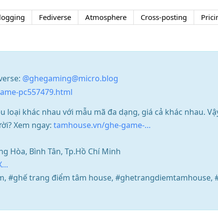
logging
Fediverse
Atmosphere
Cross-posting
Prici
verse:
@ghegaming@micro.blog
ame-pc557479.html
ều loại khác nhau với mẫu mã đa dạng, giá cả khác nhau. 
ười? Xem ngay:
tamhouse.vn/ghe-game-…
ưng Hòa, Bình Tân, Tp.Hồ Chí Minh
X…
m, #ghế trang điểm tâm house, #ghetrangdiemtamhouse, #g