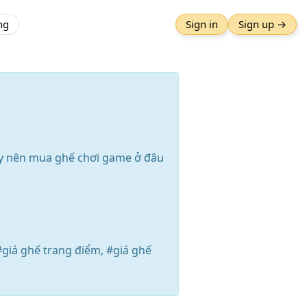
ng
Sign in
Sign up →
Vậy nên mua ghế chơi game ở đâu
iá ghế trang điểm, #giá ghế