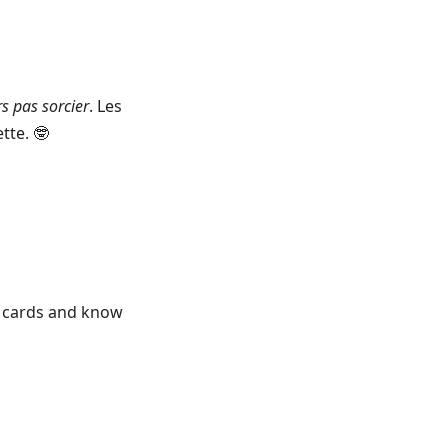
rs pas sorcier
. Les
tte. 🤓
l cards and know