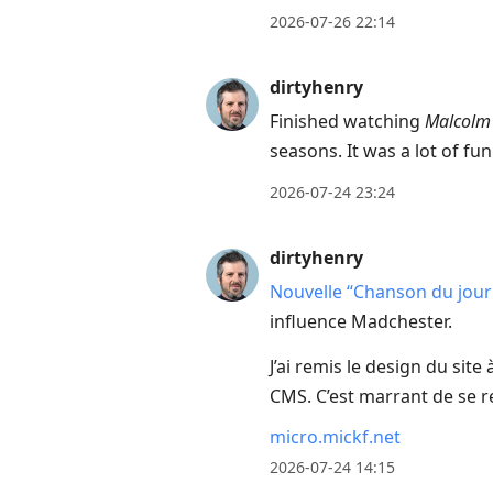
to
2026-07-26 22:14
move
to
dirtyhenry
next
Finished watching
Malcolm 
post,
seasons. It was a lot of fun
Arrow
Up
2026-07-24 23:24
to
move
dirtyhenry
to
Nouvelle “Chanson du jour
previous
influence Madchester.
post,
J’ai remis le design du sit
R
CMS. C’est marrant de se 
to
reply
micro.mickf.net
to
2026-07-24 14:15
current