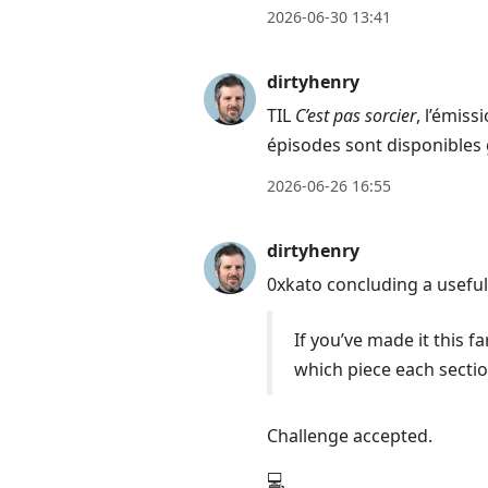
2026-06-30 13:41
dirtyhenry
TIL
C’est pas sorcier
, l’émiss
épisodes sont disponibles
2026-06-26 16:55
dirtyhenry
0xkato concluding a usefu
If you’ve made it this
which piece each section
Challenge accepted.
💻