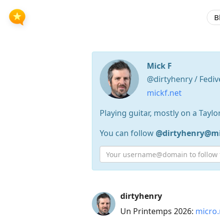
B
Mick F
@dirtyhenry / Fediv
mickf.net
Playing guitar, mostly on a Taylo
You can follow
@dirtyhenry@mi
Press
dirtyhenry
Arrow
Un Printemps 2026:
micro.
Down