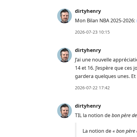
post,
dirtyhenry
Enter
Mon Bilan NBA 2025-2026:
to
view
2026-07-23 10:15
conversation
dirtyhenry
J’ai une nouvelle appréciat
14 et 16. J’espère que ces
gardera quelques unes. Et 
2026-07-22 17:42
dirtyhenry
TIL la notion de
bon père de
La notion de
« bon père 