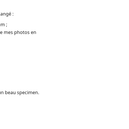
hangé :
um ;
ire mes photos en
 un beau specimen.