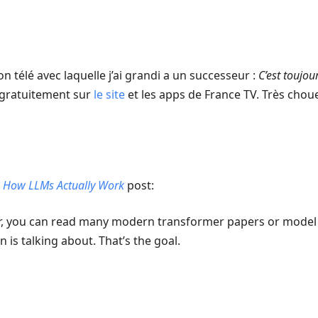
ion télé avec laquelle j’ai grandi a un successeur :
C’est toujou
 gratuitement sur
le site
et les apps de France TV. Très choue
l
How LLMs Actually Work
post:
 far, you can read many modern transformer papers or mode
 is talking about. That’s the goal.