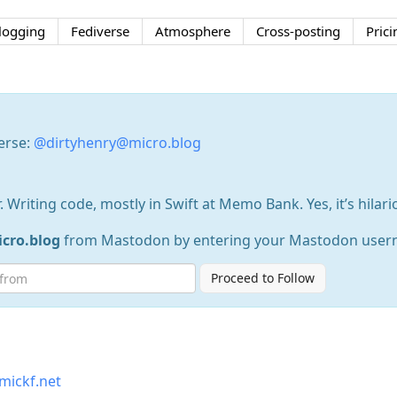
logging
Fediverse
Atmosphere
Cross-posting
Prici
erse:
@dirtyhenry@micro.blog
r. Writing code, mostly in Swift at Memo Bank. Yes, it’s hilar
cro.blog
from Mastodon by entering your Mastodon user
Proceed to Follow
mickf.net