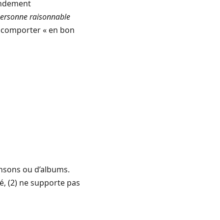
endement
personne raisonnable
e comporter « en bon
ansons ou d’albums.
dé, (2) ne supporte pas