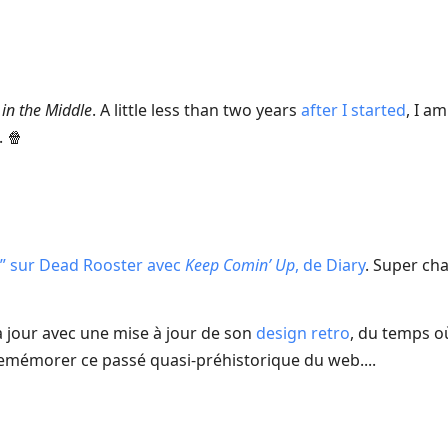
in the Middle
. A little less than two years
after I started
, I a
. 🍿
” sur Dead Rooster avec
Keep Comin’ Up
, de Diary
. Super ch
e à jour avec une mise à jour de son
design retro
, du temps où
remémorer ce passé quasi-préhistorique du web....