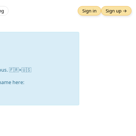
ng
Sign in
Sign up →
ious. 🇫🇷×🇺🇸
name here: