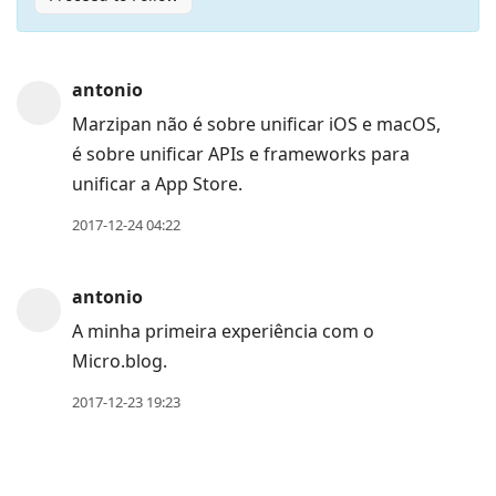
Press
antonio
Arrow
Marzipan não é sobre unificar iOS e macOS,
Down
é sobre unificar APIs e frameworks para
to
unificar a App Store.
move
to
2017-12-24 04:22
next
post,
antonio
Arrow
A minha primeira experiência com o
Up
Micro.blog.
to
move
2017-12-23 19:23
to
previous
post,