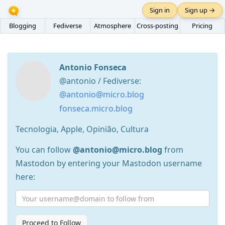
Sign in
Sign up →
Blogging
Fediverse
Atmosphere
Cross-posting
Pricing
Antonio Fonseca
@antonio / Fediverse:
@antonio@micro.blog
fonseca.micro.blog
Tecnologia, Apple, Opinião, Cultura
You can follow
@antonio@micro.blog
from
Mastodon by entering your Mastodon username
here:
Proceed to Follow