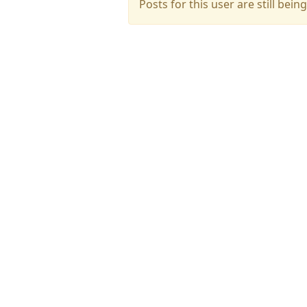
Posts for this user are still be
Press
Arrow
Down
to
move
to
next
post,
Arrow
Up
to
move
to
previous