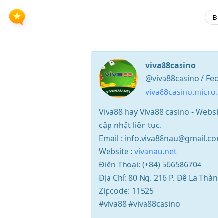
B
viva88casino
@viva88casino / Fe
viva88casino.micro
Viva88 hay Viva88 casino - Webs
cập nhật liên tục.
Email : info.viva88nau@gmail.c
Website :
vivanau.net
Điện Thoại: (+84) 566586704
Địa Chỉ: 80 Ng. 216 P. Đê La Th
Zipcode: 11525
#viva88 #viva88casino