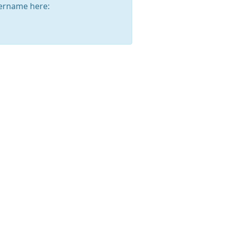
ername here: