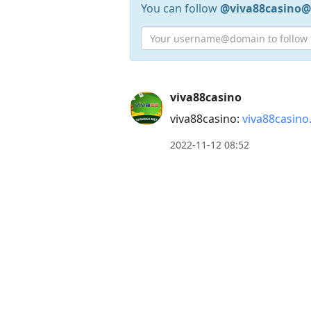
You can follow
@viva88casino@
Press
viva88casino
Arrow
viva88casino:
viva88casino
Down
2022-11-12 08:52
to
move
to
next
post,
Arrow
Up
to
move