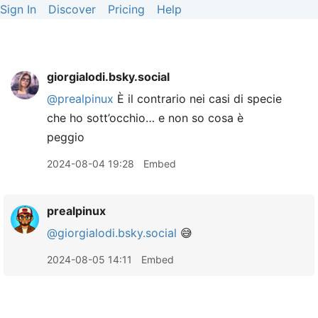
Sign In
Discover
Pricing
Help
giorgialodi.bsky.social
@prealpinux
È il contrario nei casi di specie
che ho sott’occhio… e non so cosa è
peggio
2024-08-04 19:28
Embed
prealpinux
@giorgialodi.bsky.social
😅
2024-08-05 14:11
Embed