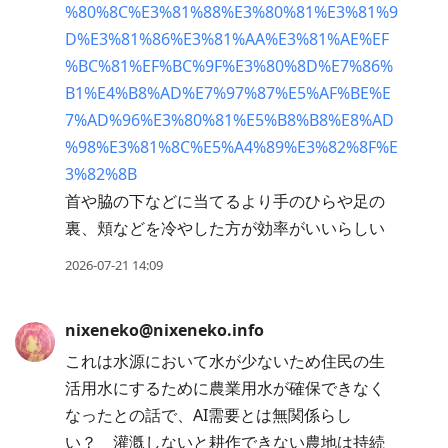
%80%8C%E3%81%88%E3%80%81%E3%81%9
D%E3%81%86%E3%81%AA%E3%81%AE%EF
%BC%81%EF%BC%9F%E3%80%8D%E7%86%
B1%E4%B8%AD%E7%97%87%E5%AF%BE%E
7%AD%96%E3%80%81%E5%B8%B8%E8%AD
%98%E3%81%8C%E5%A4%89%E3%82%8F%E
3%82%8B
首や脇の下などに当てるより手のひらや足の
裏、頬などを冷やした方が効率がいいらしい
2026-07-21 14:09
nixeneko@nixeneko.info
これは水源において水が少ないため住民の生
活用水にするために農業用水が確保できなく
なったとの話で、AI需要とは無関係らし
い？ 灌漑しないと耕作できない農地は持続