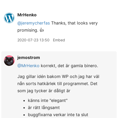
MrHenko
@jeremycherfas
Thanks, that looks very
promising. 👍
2020-07-23 13:50
Embed
jemostrom
@MrHenko
korrekt, det är gamla binero.
Jag gillar idén bakom WP och jag har väl
nån sorts hatkärlek till programmet. Det
som jag tycker är dåligt är
känns inte "elegant"
är rätt långsamt
buggfixarna verkar inte ta slut