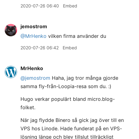
2020-07-26 06:40
Embed
jemostrom
@MrHenko
vilken firma använder du
2020-07-26 06:42
Embed
MrHenko
@jemostrom
Haha, jag tror många gjorde
samma fly-från-Loopia-resa som du. :)
Hugo verkar populärt bland micro.blog-
folket.
När jag flydde Binero så gick jag över till en
VPS hos Linode. Hade funderat på en VPS-
lösning länge och blev tillslut tillräckligt