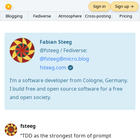
Sign in
Sign up →
Blogging
Fediverse
Atmosphere
Cross-posting
Pricing
Fabian Steeg
@fsteeg / Fediverse:
@fsteeg@micro.blog
fsteeg.com
I’m a software developer from Cologne, Germany.
I build free and open source software for a free
and open society.
Press
fsteeg
Arrow
“TDD as the strongest form of prompt