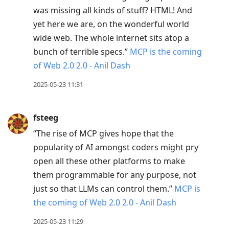
current
was missing all kinds of stuff? HTML! And
post,
yet here we are, on the wonderful world
Enter
wide web. The whole internet sits atop a
to
bunch of terrible specs.”
MCP is the coming
view
of Web 2.0 2.0 - Anil Dash
conversation
2025-05-23 11:31
fsteeg
“The rise of MCP gives hope that the
popularity of AI amongst coders might pry
open all these other platforms to make
them programmable for any purpose, not
just so that LLMs can control them.”
MCP is
the coming of Web 2.0 2.0 - Anil Dash
2025-05-23 11:29