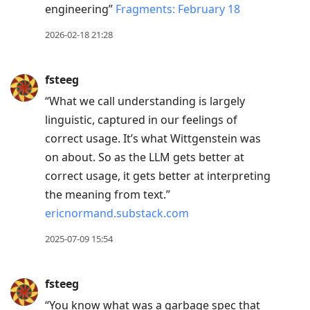
Down
engineering”
Fragments: February 18
to
2026-02-18 21:28
move
to
fsteeg
next
post,
“What we call understanding is largely
Arrow
linguistic, captured in our feelings of
Up
correct usage. It’s what Wittgenstein was
to
on about. So as the LLM gets better at
move
correct usage, it gets better at interpreting
to
the meaning from text.”
previous
ericnormand.substack.com
post,
2025-07-09 15:54
R
to
fsteeg
reply
to
“You know what was a garbage spec that