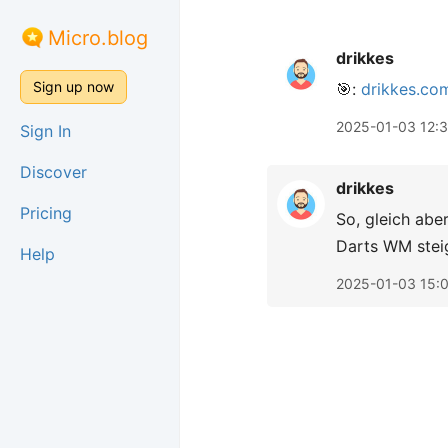
Micro.blog
drikkes
Sign up now
🎯:
drikkes.co
2025-01-03 12:3
Sign In
Discover
drikkes
Pricing
So, gleich abe
Darts WM steig
Help
2025-01-03 15: