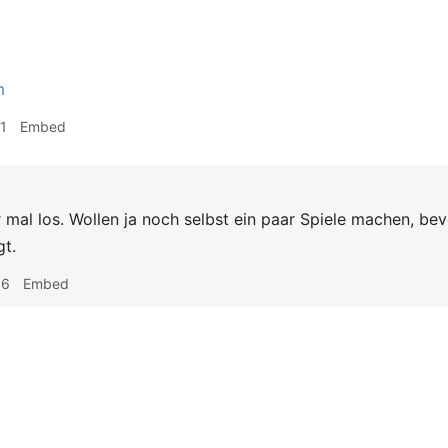
m
1
Embed
r mal los. Wollen ja noch selbst ein paar Spiele machen, be
t.
06
Embed