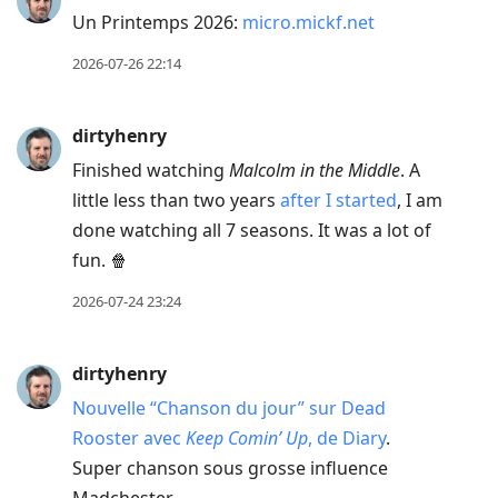
current
Un Printemps 2026:
micro.mickf.net
post,
Enter
2026-07-26 22:14
to
view
dirtyhenry
conversation
Finished watching
Malcolm in the Middle
. A
little less than two years
after I started
, I am
done watching all 7 seasons. It was a lot of
fun. 🍿
2026-07-24 23:24
dirtyhenry
Nouvelle “Chanson du jour” sur Dead
Rooster avec
Keep Comin’ Up
, de Diary
.
Super chanson sous grosse influence