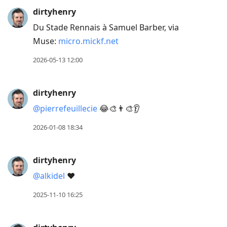
dirtyhenry
Du Stade Rennais à Samuel Barber, via
Muse:
micro.mickf.net
2026-05-13 12:00
dirtyhenry
@pierrefeuillecie
😂🎨👨‍🎨👂
2026-01-08 18:34
dirtyhenry
@alkidel
❤️
2025-11-10 16:25