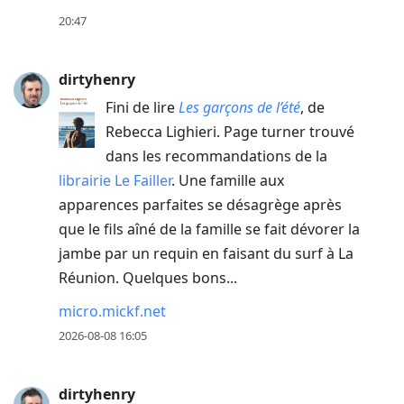
to
20:47
move
to
dirtyhenry
next
Fini de lire
Les garçons de l’été
, de
post,
Rebecca Lighieri. Page turner trouvé
Arrow
dans les recommandations de la
Up
librairie Le Failler
. Une famille aux
to
apparences parfaites se désagrège après
move
que le fils aîné de la famille se fait dévorer la
to
jambe par un requin en faisant du surf à La
previous
Réunion. Quelques bons...
post,
R
micro.mickf.net
to
2026-08-08 16:05
reply
to
dirtyhenry