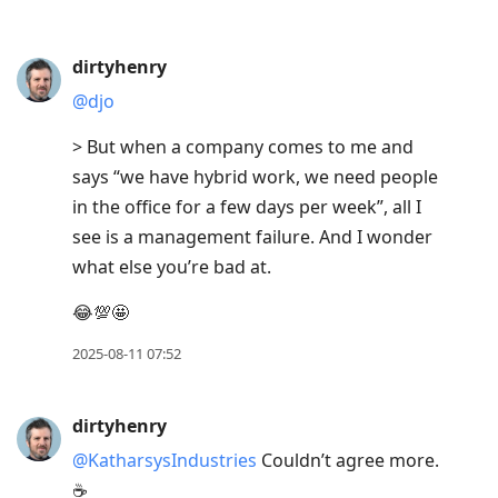
dirtyhenry
@djo
> But when a company comes to me and
says “we have hybrid work, we need people
in the office for a few days per week”, all I
see is a management failure. And I wonder
what else you’re bad at.
😂💯🤩
2025-08-11 07:52
dirtyhenry
@KatharsysIndustries
Couldn’t agree more.
☕️