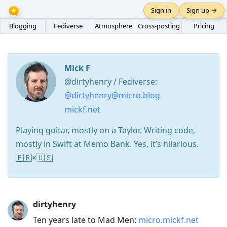
Sign in
Sign up →
Blogging
Fediverse
Atmosphere
Cross-posting
Pricing
Mick F
@dirtyhenry / Fediverse:
@dirtyhenry@micro.blog
mickf.net
Playing guitar, mostly on a Taylor. Writing code,
mostly in Swift at Memo Bank. Yes, it’s hilarious.
🇫🇷×🇺🇸
Press
dirtyhenry
Arrow
Ten years late to Mad Men:
micro.mickf.net
Down