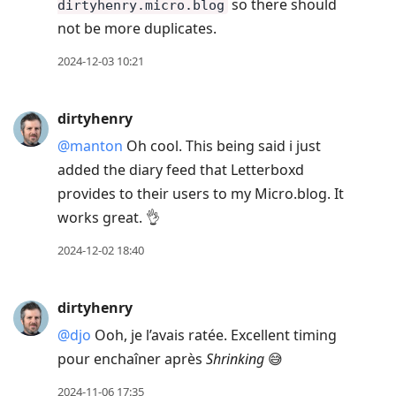
so there should
dirtyhenry.micro.blog
not be more duplicates.
2024-12-03 10:21
dirtyhenry
@manton
Oh cool. This being said i just
added the diary feed that Letterboxd
provides to their users to my Micro.blog. It
works great. 👌
2024-12-02 18:40
dirtyhenry
@djo
Ooh, je l’avais ratée. Excellent timing
pour enchaîner après
Shrinking
😅
2024-11-06 17:35