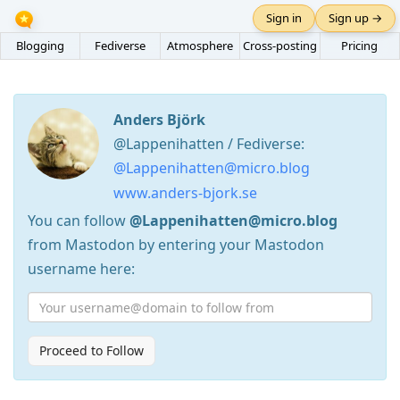
Sign in
Sign up →
Blogging
Fediverse
Atmosphere
Cross-posting
Pricing
Anders Björk
@Lappenihatten / Fediverse:
@Lappenihatten@micro.blog
www.anders-bjork.se
You can follow
@Lappenihatten@micro.blog
from Mastodon by entering your Mastodon
username here:
Proceed to Follow