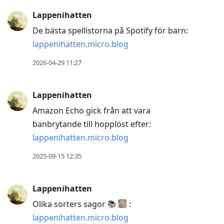
Press
Lappenihatten
Arrow
De bästa spellistorna på Spotify för barn:
Down
lappenihatten.micro.blog
to
move
2026-04-29 11:27
to
next
Lappenihatten
post,
Amazon Echo gick från att vara
Arrow
banbrytande till hopplöst efter:
Up
lappenihatten.micro.blog
to
move
2025-09-15 12:35
to
previous
Lappenihatten
post,
Olika sorters sagor 📚
:
R
lappenihatten.micro.blog
to