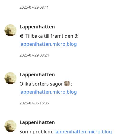
reply
2025-07-29 08:41
to
current
Lappenihatten
post,
🍿 Tillbaka till framtiden 3:
Enter
lappenihatten.micro.blog
to
view
2025-07-29 08:24
conversation
Lappenihatten
Olika sorters sagor
:
lappenihatten.micro.blog
2025-07-06 15:36
Lappenihatten
Sömnproblem:
lappenihatten.micro.blog