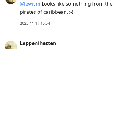
@lewism
Looks like something from the
pirates of caribbean. :-)
2022-11-17 15:54
Lappenihatten
@meandering I agree, Andor is really great.
It has been a long time since I watched a TV
show where I looked forward to each
week’s episode.
2022-11-17 15:45
Lappenihatten
@ndreas
Tack, jag bor i Göteborg.
2022-11-17 15:34