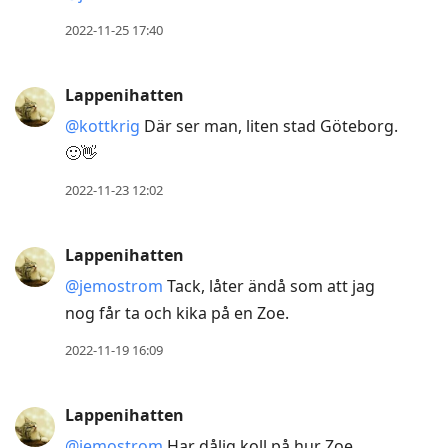
2022-11-25 17:40
Lappenihatten
@kottkrig
Där ser man, liten stad Göteborg.
🙂👋
2022-11-23 12:02
Lappenihatten
@jemostrom
Tack, låter ändå som att jag
nog får ta och kika på en Zoe.
2022-11-19 16:09
Lappenihatten
@jemostrom
Har dålig koll på hur Zoe