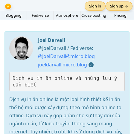
Sign in
Sign up →
Blogging
Fediverse
Atmosphere
Cross-posting
Pricing
Joel Darvall
@JoelDarvall / Fediverse:
@JoelDarvall@micro.blog
joeldarvall.micro.blog
Dịch vụ in ấn online và những lưu ý 
Dịch vụ in ấn online là một loại hình thiết kế in ấn
thế hệ mới được xây dựng theo mô hình online to
offline. Dịch vụ này góp phần cho sự thay đổi của
ngành in ấn, từ kiểu truyền thống sang mạng
internet. Tuy nhiên, trước khi sử dụng dịch vụ này,