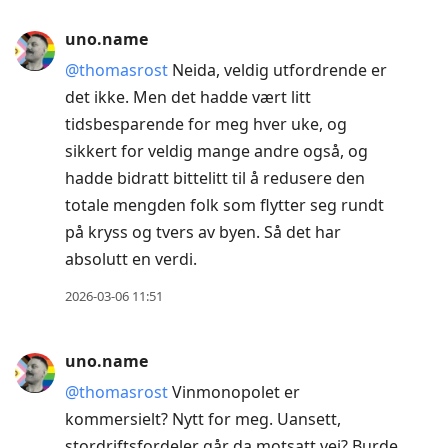
to
uno.name
view
@thomasrost
Neida, veldig utfordrende er
conversation
det ikke. Men det hadde vært litt
tidsbesparende for meg hver uke, og
sikkert for veldig mange andre også, og
hadde bidratt bittelitt til å redusere den
totale mengden folk som flytter seg rundt
på kryss og tvers av byen. Så det har
absolutt en verdi.
2026-03-06 11:51
uno.name
@thomasrost
Vinmonopolet er
kommersielt? Nytt for meg. Uansett,
stordriftsfordeler går da motsatt vei? Burde