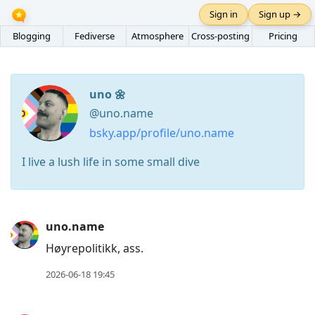
Sign in
Sign up →
Blogging
Fediverse
Atmosphere
Cross-posting
Pricing
uno 🌼
@uno.name
bsky.app/profile/uno.name
I live a lush life in some small dive
Press
uno.name
Arrow
Høyrepolitikk, ass.
Down
2026-06-18 19:45
to
move