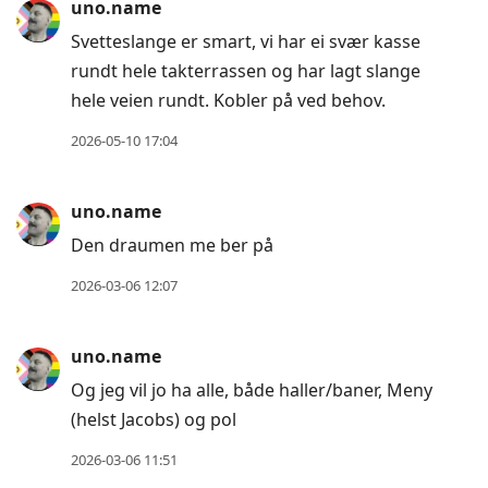
uno.name
to
next
Svetteslange er smart, vi har ei svær kasse
post,
rundt hele takterrassen og har lagt slange
Arrow
hele veien rundt. Kobler på ved behov.
Up
2026-05-10 17:04
to
move
uno.name
to
previous
Den draumen me ber på
post,
2026-03-06 12:07
R
to
uno.name
reply
Og jeg vil jo ha alle, både haller/baner, Meny
to
(helst Jacobs) og pol
current
post,
2026-03-06 11:51
Enter