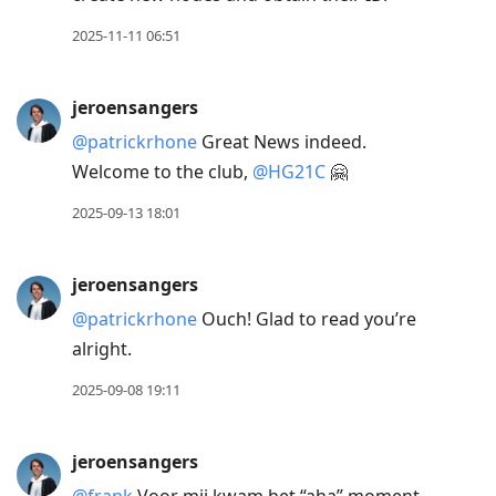
2025-11-11 06:51
jeroensangers
@patrickrhone
Great News indeed.
Welcome to the club,
@HG21C
🤗
2025-09-13 18:01
jeroensangers
@patrickrhone
Ouch! Glad to read you’re
alright.
2025-09-08 19:11
jeroensangers
@frank
Voor mij kwam het “aha” moment