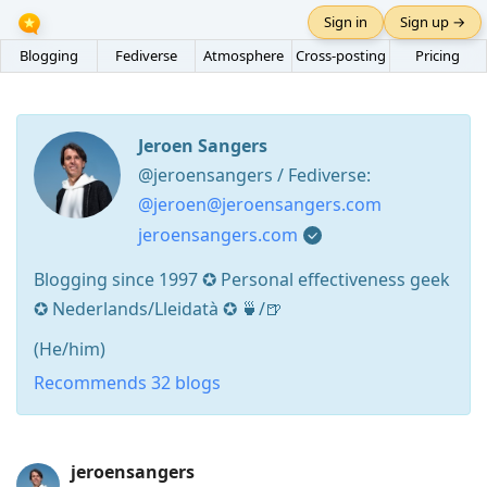
Sign in
Sign up →
Blogging
Fediverse
Atmosphere
Cross-posting
Pricing
Jeroen Sangers
@jeroensangers / Fediverse:
@jeroen@jeroensangers.com
jeroensangers.com
Blogging since 1997 ✪ Personal effectiveness geek
✪ Nederlands/Lleidatà ✪ 🍵/🍺
(He/him)
Recommends 32 blogs
Press
jeroensangers
Arrow