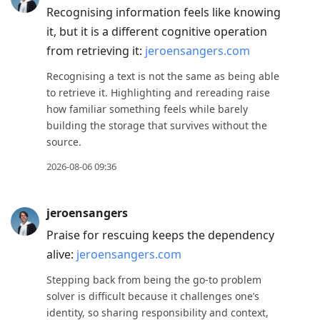
Recognising information feels like knowing
Down
it, but it is a different cognitive operation
to
from retrieving it:
jeroensangers.com
move
to
Recognising a text is not the same as being able
next
to retrieve it. Highlighting and rereading raise
how familiar something feels while barely
post,
building the storage that survives without the
Arrow
source.
Up
2026-08-06 09:36
to
move
to
jeroensangers
previous
Praise for rescuing keeps the dependency
post,
alive:
jeroensangers.com
R
Stepping back from being the go-to problem
to
solver is difficult because it challenges one’s
reply
identity, so sharing responsibility and context,