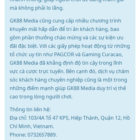
mà không phải lo lắng.
GK88 Media cũng cung cấp nhiều chương trình
khuyến mãi hấp dẫn để tri ân khách hàng, bao
gồm phần thưởng chào mừng và các sự kiện ưu
đãi đặc biệt. Với các giấy phép hoạt động từ những
tổ chức uy tín như PAGCOR và Gaming Curacao,
GK88 Media đã khẳng định độ tin cậy trong lĩnh
vực cá cược trực tuyến. Bên cạnh đó, dịch vụ chăm
sóc khách hàng chuyên nghiệp cũng là một trong
những điểm mạnh giúp GK88 Media duy trì vị thế
cao trong lòng người chơi.
Thông tin liên hệ:
Địa chỉ: 103/4A Tổ 47 KP5, Hiệp Thành, Quận 12, Hồ
Chí Minh, Vietnam.
Phone: 0732657889.