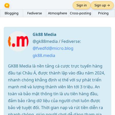
Sign in
Sign up →
Blogging
Fediverse
Atmosphere
Cross-posting
Pricing
Gk88 Media
@gk88media / Fediverse:
@fvedfd@micro.blog
gk88.media
GK88 Media là nền tảng cá cược trực tuyến hàng
đầu tại Châu Á, được thành lập vào đầu năm 2024,
nhanh chóng khẳng định vị thế với sự phát triển
mạnh mẽ và lượng thành viên lên tới 3 triệu. An
toàn và bảo mật thông tin là ưu tiên hàng đầu,
đảm bảo rằng dữ liệu của người chơi luôn được
bảo vệ tuyệt đối. Thời gian nạp và rút tiền diễn ra
nhanh chóng, giúp người chơi dễ dàng tham gia