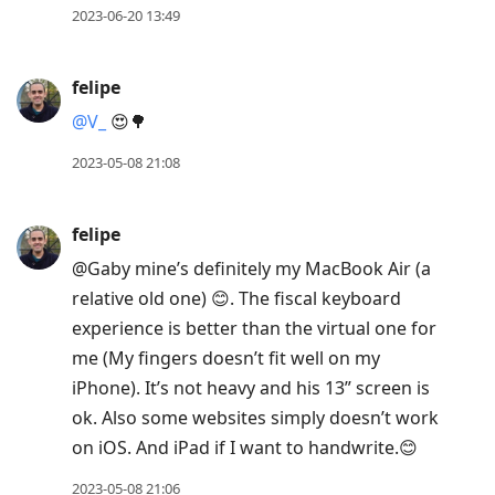
2023-06-20 13:49
felipe
@V
_
😍🌳
2023-05-08 21:08
felipe
@Gaby mine’s definitely my MacBook Air (a
relative old one) 😊. The fiscal keyboard
experience is better than the virtual one for
me (My fingers doesn’t fit well on my
iPhone). It’s not heavy and his 13” screen is
ok. Also some websites simply doesn’t work
on iOS. And iPad if I want to handwrite.😊
2023-05-08 21:06