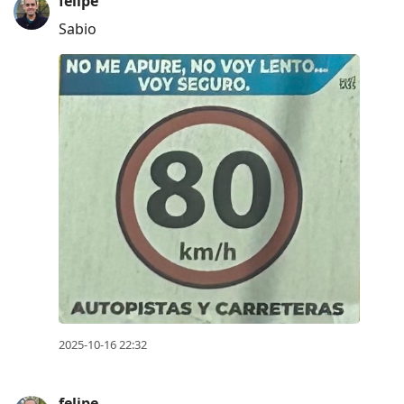
current
felipe
post,
Sabio
Enter
to
view
conversation
2025-10-16 22:32
felipe