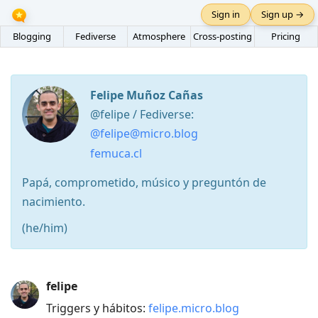
Sign in
Sign up →
Blogging
Fediverse
Atmosphere
Cross-posting
Pricing
Felipe Muñoz Cañas
@felipe / Fediverse:
@felipe@micro.blog
femuca.cl
Papá, comprometido, músico y preguntón de
nacimiento.
(he/him)
Press
felipe
Arrow
Triggers y hábitos:
felipe.micro.blog
Down