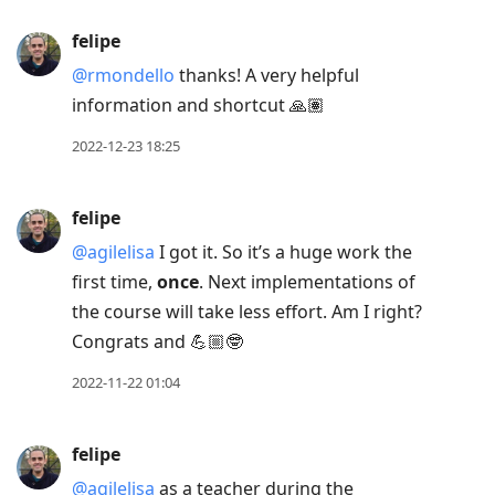
felipe
@rmondello
thanks! A very helpful
information and shortcut 🙏🏽
2022-12-23 18:25
felipe
@agilelisa
I got it. So it’s a huge work the
first time,
once
. Next implementations of
the course will take less effort. Am I right?
Congrats and 💪🏼🤓
2022-11-22 01:04
felipe
@agilelisa
as a teacher during the