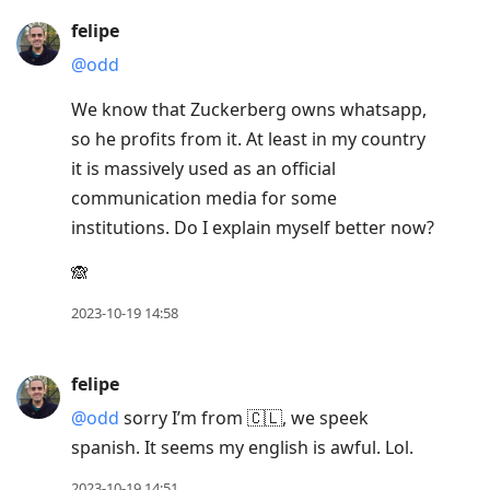
felipe
@odd
We know that Zuckerberg owns whatsapp,
so he profits from it. At least in my country
it is massively used as an official
communication media for some
institutions. Do I explain myself better now?
🙈
2023-10-19 14:58
felipe
@odd
sorry I’m from 🇨🇱, we speek
spanish. It seems my english is awful. Lol.
2023-10-19 14:51