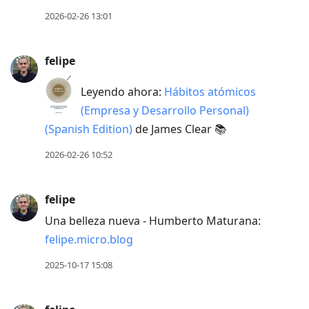
to
2026-02-26 13:01
move
to
felipe
next
post,
Leyendo ahora:
Hábitos atómicos
Arrow
(Empresa y Desarrollo Personal)
Up
(Spanish Edition)
de James Clear 📚
to
2026-02-26 10:52
move
to
previous
felipe
post,
Una belleza nueva - Humberto Maturana:
R
felipe.micro.blog
to
2025-10-17 15:08
reply
to