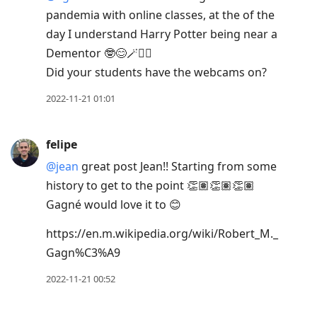
pandemia with online classes, at the of the
day I understand Harry Potter being near a
Dementor 🤓😊🪄🧙‍♂️
Did your students have the webcams on?
2022-11-21 01:01
felipe
@jean
great post Jean!! Starting from some
history to get to the point 👏🏽👏🏽👏🏽
Gagné would love it to 😊
https://en.m.wikipedia.org/wiki/Robert_M._
Gagn%C3%A9
2022-11-21 00:52