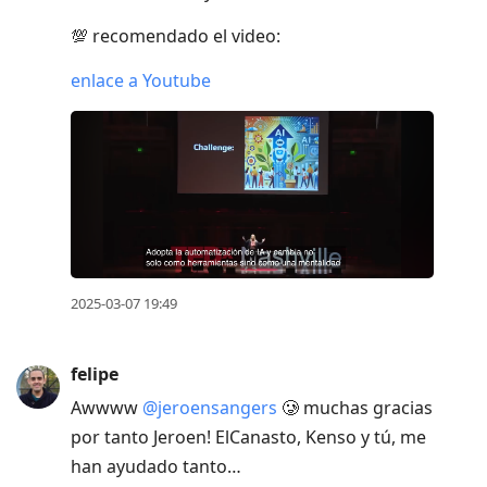
💯 recomendado el video:
enlace a Youtube
2025-03-07 19:49
felipe
Awwww
@jeroensangers
🥲 muchas gracias
por tanto Jeroen! ElCanasto, Kenso y tú, me
han ayudado tanto…