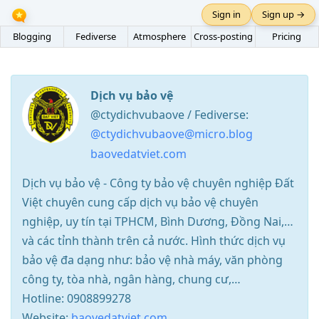
Sign in
Sign up →
Blogging
Fediverse
Atmosphere
Cross-posting
Pricing
Dịch vụ bảo vệ
@ctydichvubaove / Fediverse:
@ctydichvubaove@micro.blog
baovedatviet.com
Dịch vụ bảo vệ - Công ty bảo vệ chuyên nghiệp Đất
Việt chuyên cung cấp dịch vụ bảo vệ chuyên
nghiệp, uy tín tại TPHCM, Bình Dương, Đồng Nai,…
và các tỉnh thành trên cả nước. Hình thức dịch vụ
bảo vệ đa dạng như: bảo vệ nhà máy, văn phòng
công ty, tòa nhà, ngân hàng, chung cư,…
Hotline: 0908899278
Website:
baovedatviet.com