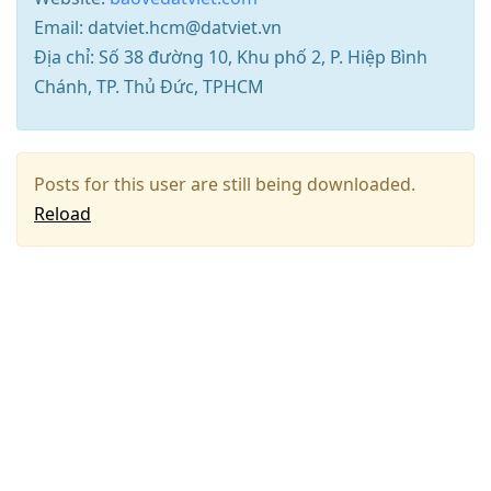
Email: datviet.hcm@datviet.vn
Địa chỉ: Số 38 đường 10, Khu phố 2, P. Hiệp Bình
Chánh, TP. Thủ Đức, TPHCM
Posts for this user are still being downloaded.
Reload
Press
Arrow
Down
to
move
to
next
post,