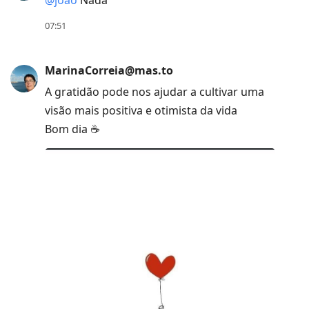
@
joao
Nada
Down
to
07:51
move
to
MarinaCorreia@mas.to
next
A gratidão pode nos ajudar a cultivar uma
post,
visão mais positiva e otimista da vida
Arrow
Bom dia ☕
Up
to
move
to
previous
post,
R
to
reply
to