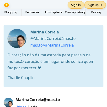
Sign in
Sign up →
Blogging
Fediverse
Atmosphere
Cross-posting
Pricing
Marina Correia
@MarinaCorreia@mas.to
mas.to/@MarinaCorreia
O coração não é uma estrada para passeio de
muitos.O coração é um lugar onde só fica quem
faz por merecer ❤️
Charlie Chaplin
Press
MarinaCorreia@mas.to
Arrow