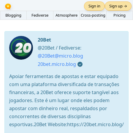
Sign in
Sign up →
Blogging
Fediverse
Atmosphere
Cross-posting
Pricing
20Bet
@20Bet / Fediverse:
@20Bet@micro.blog
20bet.micro.blog
Apoiar ferramentas de apostas e estar equipado
com uma plataforma diversificada de transações
financeiras, a 20Bet oferece suporte tangível aos
jogadores. Este é um lugar onde eles podem
apostar com dinheiro real, respaldados por
concorrentes de diversas disciplinas
esportivas.20Bet Website:https://20bet.micro.blog/