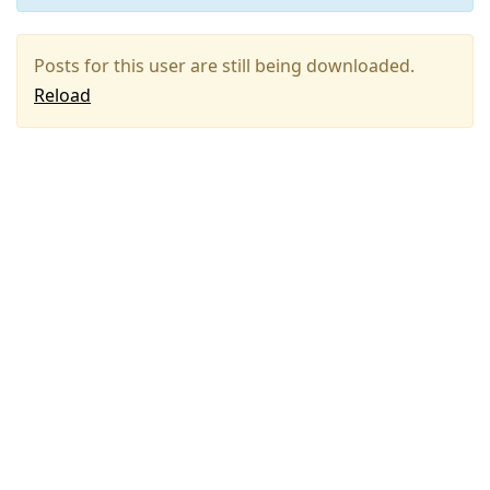
Posts for this user are still being downloaded.
Reload
Press
Arrow
Down
to
move
to
next
post,
Arrow
Up
to
move