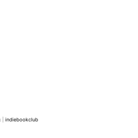
g
|
indiebookclub