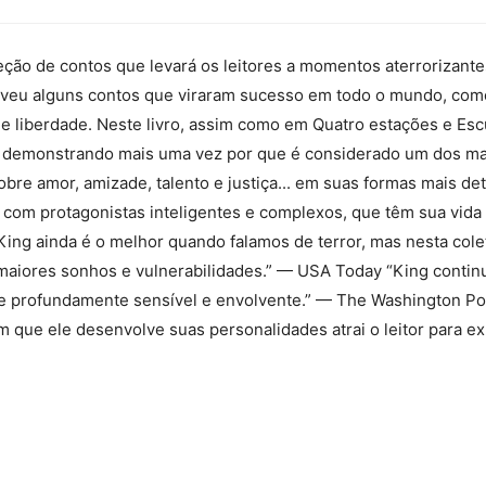
ção de contos que levará os leitores a momentos aterrorizantes 
reveu alguns contos que viraram sucesso em todo o mundo, como
liberdade. Neste livro, assim como em Quatro estações e Escur
 demonstrando mais uma vez por que é considerado um dos mai
sobre amor, amizade, talento e justiça... em suas formas mais 
 com protagonistas inteligentes e complexos, que têm sua vid
King ainda é o melhor quando falamos de terror, mas nesta colet
maiores sonhos e vulnerabilidades.” — USA Today “King continu
ce profundamente sensível e envolvente.” — The Washington P
 que ele desenvolve suas personalidades atrai o leitor para e