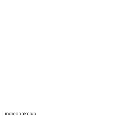
g
|
indiebookclub