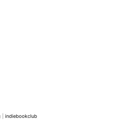
g
|
indiebookclub