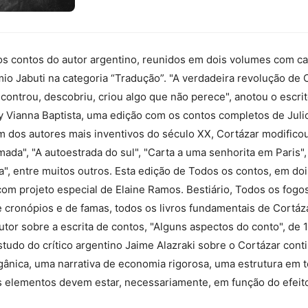
s os contos do autor argentino, reunidos em dois volumes com c
io Jabuti na categoria “Tradução”. "A verdadeira revolução de 
controu, descobriu, criou algo que não perece", anotou o escri
y Vianna Baptista, uma edição com os contos completos de Juli
 um dos autores mais inventivos do século XX, Cortázar modific
da", "A autoestrada do sul", "Carta a uma senhorita em Paris",
ia", entre muitos outros. Esta edição de Todos os contos, em d
om projeto especial de Elaine Ramos. Bestiário, Todos os fogos
e cronópios e de famas, todos os livros fundamentais de Cortáza
tor sobre a escrita de contos, "Alguns aspectos do conto", de 
tudo do crítico argentino Jaime Alazraki sobre o Cortázar conti
ânica, uma narrativa de economia rigorosa, uma estrutura em t
s elementos devem estar, necessariamente, em função do efeito