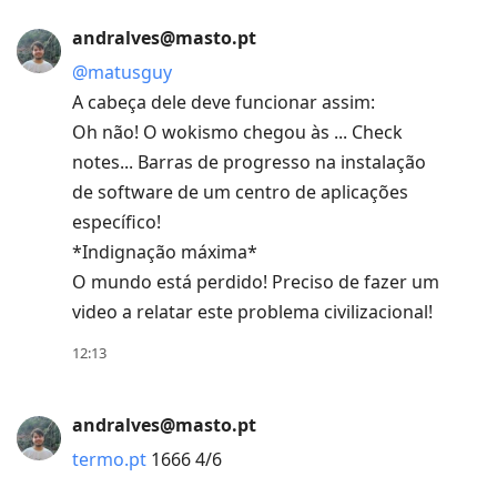
to
andralves@masto.pt
next
post,
@
matusguy
Arrow
A cabeça dele deve funcionar assim:
Up
Oh não! O wokismo chegou às ... Check
to
notes... Barras de progresso na instalação
move
de software de um centro de aplicações
to
específico!
previous
*Indignação máxima*
post,
O mundo está perdido! Preciso de fazer um
R
video a relatar este problema civilizacional!
to
12:13
reply
to
andralves@masto.pt
current
post,
termo.pt
1666 4/6
Enter