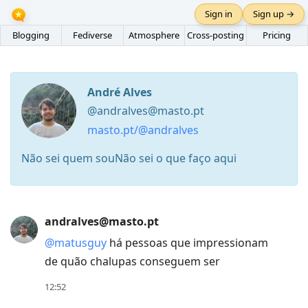
Sign in
Sign up →
Blogging
Fediverse
Atmosphere
Cross-posting
Pricing
André Alves
@andralves@masto.pt
masto.pt/@andralves
Não sei quem souNão sei o que faço aqui
Press
andralves@masto.pt
Arrow
@
matusguy
há pessoas que impressionam
Down
de quão chalupas conseguem ser
to
12:52
move